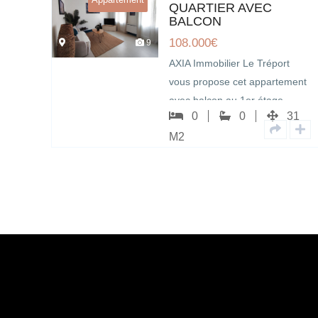
QUARTIER AVEC
BALCON
108.000
€
9
rt
AXIA Immobilier Le Tréport
ement
vous propose cet appartement
avec balcon au 1er étage,
27
0
0
31
vendu meublé,…
M2