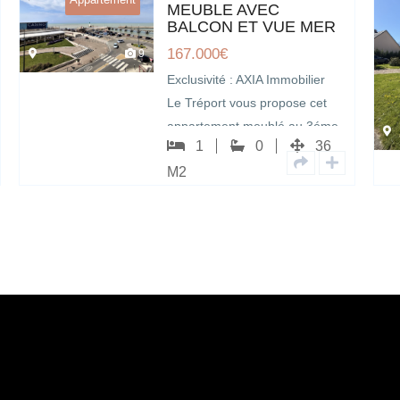
MEUBLE AVEC
BALCON ET VUE MER
167.000
€
9
Exclusivité : AXIA Immobilier
Le Tréport vous propose cet
appartement meublé au 3éme
1
0
36
étage d’une copropriété,…
M2