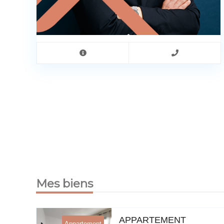
Mes biens
U
APPARTEMENT
Appartement