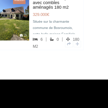
avec combles
aménagés 180 m2
329.000
€
Située sur la charmante
commune de Bosroumois,
cette belle maison Familiale
15
6
0
180
vivable de plain-pied offre…
M2