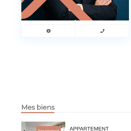
Mes biens
U
APPARTEMENT
Appartement