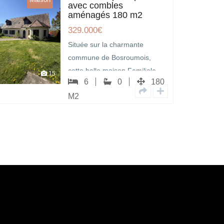
avec combles
aménagés 180 m2
329.000
€
Située sur la charmante
commune de Bosroumois,
cette belle maison Familiale
15
6
0
180
vivable de plain-pied offre…
M2