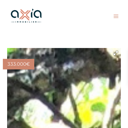
333.000
€