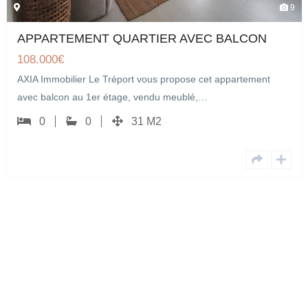
9
APPARTEMENT QUARTIER AVEC BALCON
108.000
€
XIA Immobilier Le Tréport vous propose cet appartement
vec balcon au 1er étage, vendu meublé,…
0
0
31 M2