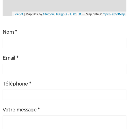
Leaflet
| Map tiles by
Stamen Design
,
CC BY 3.0
— Map data ©
OpenStreetMap
Nom *
Email *
Téléphone *
Votre message *