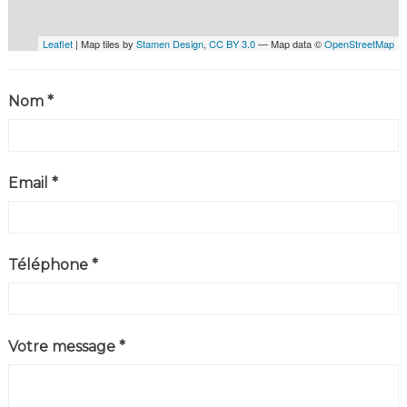
Leaflet
| Map tiles by
Stamen Design
,
CC BY 3.0
— Map data ©
OpenStreetMap
Nom *
Email *
Téléphone *
Votre message *