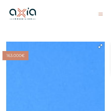
163.000
€